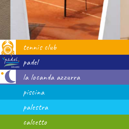
tennis club
padel
la locanda azzurra
piscina
palestra
calcetto