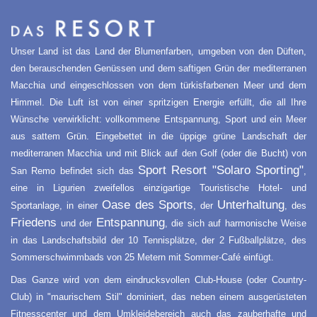
Unser Land ist das Land der Blumenfarben, umgeben von den Düften,
den berauschenden Genüssen und dem saftigen Grün der mediterranen
Macchia und eingeschlossen von dem türkisfarbenen Meer und dem
Himmel. Die Luft ist von einer spritzigen Energie erfüllt, die all Ihre
Wünsche verwirklicht: vollkommene Entspannung, Sport und ein Meer
aus sattem Grün. Eingebettet in die üppige grüne Landschaft der
mediterranen Macchia und mit Blick auf den Golf (oder die Bucht) von
Sport Resort "Solaro Sporting"
San Remo befindet sich das
,
eine in Ligurien zweifellos einzigartige Touristische Hotel- und
Oase des Sports
Unterhaltung
Sportanlage, in einer
, der
, des
Friedens
Entspannung
und der
, die sich auf harmonische Weise
in das Landschaftsbild der 10 Tennisplätze, der 2 Fußballplätze, des
Sommerschwimmbads von 25 Metern mit Sommer-Café einfügt.
Das Ganze wird von dem eindrucksvollen Club-House (oder Country-
Club) in "maurischem Stil" dominiert, das neben einem ausgerüsteten
Fitnesscenter und dem Umkleidebereich auch das zauberhafte und