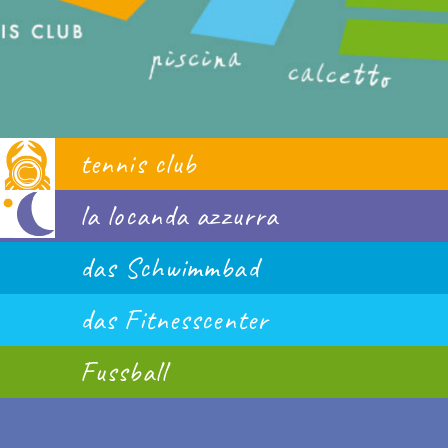
tennis club
la locanda azzurra
das Schwimmbad
das Fitnesscenter
Fussball